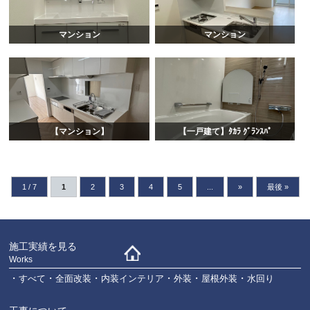
マンション
マンション
【マンション】
【一戸建て】ﾀｶﾗ ｸﾞﾗﾝｽﾊﾟ
1 / 7
1
2
3
4
5
...
»
最後 »
施工実績を見る
Works
すべて
全面改装
内装インテリア
外装
屋根外装
水回り