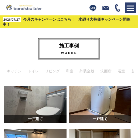
株式会社ボンズビルダー
今月のキャンペーンはこちら！ 水廻り大特価キャンペーン開催
>
施工事例
>
洗面所
2026/07/27
中！
施工事例
WORKS
キッチン
トイレ
リビング
和室
外装全般
洗面所
浴室
玄
一戸建て
一戸建て