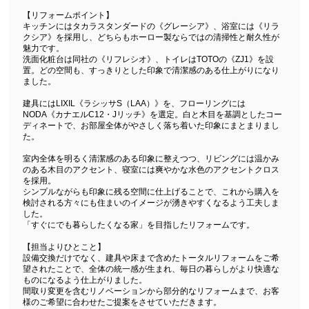
【リフォームポイント】
キッチンにはタカラスタンダードの《グレーシア》、浴室には《リラ
クシア》を採用し、どちらもホーロー製ならではの清掃性と耐久性が
魅力です。
洗面化粧台は同社の《リフレシオ》、トイレはTOTOの《ZJ1》を設
置。どの空間も、すっきりとした印象で清潔感のある仕上がりになり
ました。
建具にはLIXIL《ラシッサS（LAA）》を、フローリングには
NODA《カナエルC12・Jリッチ》を選定。白と木目を基調としたコー
ディネートで、お部屋全体がやさしく落ち着いた印象にまとまりまし
た。
室内全体を明るく清潔感のある印象に整えつつ、リビングには温かみ
のある木目のアクセント、寝室には爽やかな水色のアクセントクロス
を採用。
シンプルながらも印象に残る空間に仕上げることで、これから購入を
検討される方々にも住まいのイメージが湧きやすくなるよう工夫しま
した。
「すぐにでも暮らしたくなる家」を目指したリフォームです。
【担当よりひとこと】
設備交換だけでなく、建具や床まで含めたトータルリフォームをご希
望されたことで、全体の統一感が生まれ、毎日の暮らしがより快適な
ものになるよう仕上がりました。
間取り変更を含むリノベーションから部分的なリフォームまで、お客
様のご希望に合わせたご提案をさせていただきます。