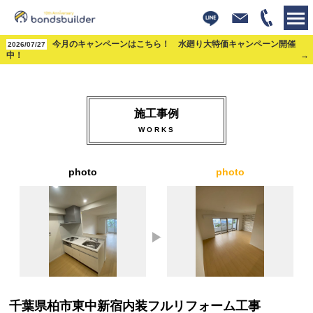
株式会社ボンズビルダー
今月のキャンペーンはこちら！ 水廻り大特価キャンペーン開催
>
施工事例
>
水回り
>
キッチン
>
千葉県柏市東中新宿内装フル
2026/07/27
リフォーム工事
中！
施工事例
WORKS
photo
photo
千葉県柏市東中新宿内装フルリフォーム工事