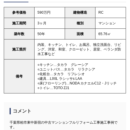
参考価格
590万円
建物構造
RC
施工期間
3ヶ月
種別
マンション
築年数
50年
面積
65.76㎡
内装、キッチン、トイレ、お風呂、独立洗面台、リビ
施工箇所
ング、洋室、和室、クローゼット、居室、ベランダ防
水工事など
○キッチン…タカラ グレーシア
○ユニットバス…タカラ リラクシア
○化粧台…タカラ リフレシオ
備考
○建具…LIXIL ラシッサs LAA
○床(フローリング)…NODA カナエルC12・Jリッチ
○トイレ…TOTO ZJ1
コメント
千葉県柏市東中新宿の中古マンションフルリフォーム工事施工事例で
す。