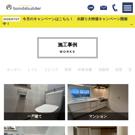
株式会社ボンズビルダー
今月のキャンペーンはこちら！ 水廻り大特価キャンペーン開催
>
施工事例
>
浴室
2026/07/27
中！
施工事例
WORKS
キッチン
トイレ
リビング
和室
外装全般
洗面所
浴室
玄
一戸建て
マンション