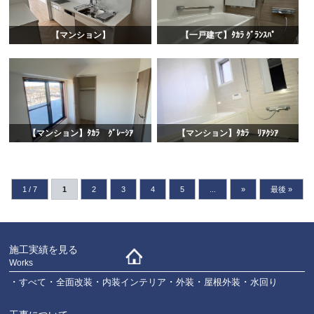
【マンション】
【一戸建て】ﾀｶﾗ ｸﾞﾗﾝｽﾊﾟ
【マンション】ﾀｶﾗ ｸﾞﾚｰｼｱ
【マンション】ﾀｶﾗ ﾘｱｸｼｱ
1 / 7
1
2
3
4
5
...
»
最後 »
施工実績を見る
Works
すべて
全面改装
内装インテリア
外装
屋根外装
水回り