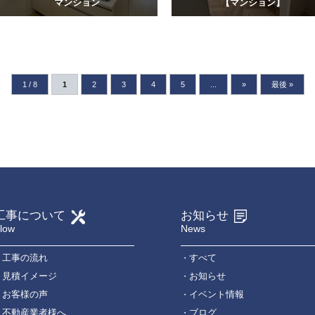
マンション
【マンション】
1 / 8
1
2
3
4
5
...
»
最後 »
工事について
お知らせ
low
News
工事の流れ
すべて
見積イメージ
お知らせ
お客様の声
イベント情報
不動産業者様へ
ブログ