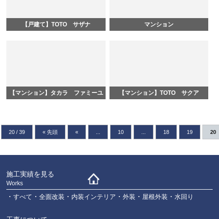
【戸建て】TOTO サザナ
マンション
【マンション】タカラ ファミーユ
【マンション】TOTO サクア
20 / 39
« 先頭
«
...
10
...
18
19
20
施工実績を見る
Works
すべて
全面改装
内装インテリア
外装
屋根外装
水回り