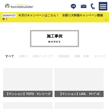
株式会社ボンズビルダー
今月のキャンペーンはこちら！ 水廻り大特価キャンペーン開催
>
施工事例
2026/07/27
中！
施工事例
WORKS
すべて
水回り
内装インテリア
全面改装
屋根・外装
エクステリ
【マンション】TOTO Vシリーズ
【マンション】LIXIL ｱﾒｰｼﾞｭZ