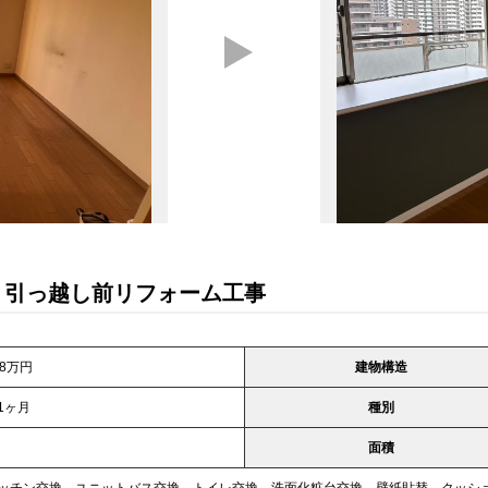
 引っ越し前リフォーム工事
88万円
建物構造
1ヶ月
種別
面積
ッチン交換、ユニットバス交換、トイレ交換、洗面化粧台交換、壁紙貼替、クッシ