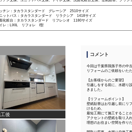
ッチン：タカラスタンダード グレーシア 2510サイズ
ニットバス：タカラスタンダード リラクシア 1418サイズ
面化粧台：タカラスタンダード リフレシオ 1180サイズ
イレ：LIXIL リフォレ I型
コメント
今回は千葉県我孫子市の中
リフォームのご依頼をいた
【お客様からのご要望】
引越しをする前に、水廻り
きました。
【リフォームポイント】
壁紙貼替はお引越し前にリ
けるため、
最短工期にて施工すること
施工後
アクセントの壁紙を取り入
理想のお住まい空間を作り
間取り変更、水廻り交換工