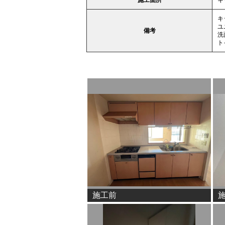
キ
ユ
備考
洗
ト
施工前