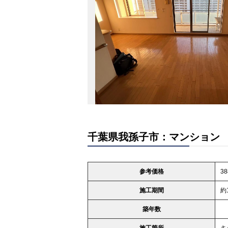
千葉県我孫子市：マンション
参考価格
3
施工期間
約
築年数
施工箇所
キ