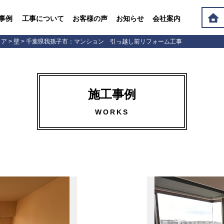
事例
工事について
お客様の声
お知らせ
会社案内
リア
>
壁
>
千葉県我孫子市：マンション 引っ越し前リフォーム工事
施工事例
WORKS