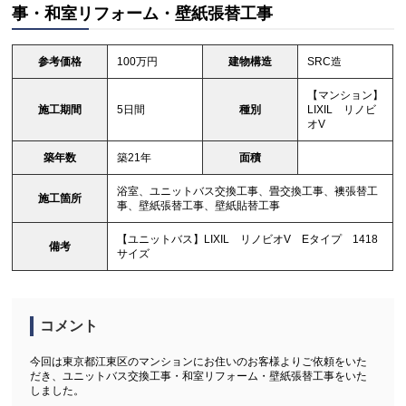
事・和室リフォーム・壁紙張替工事
参考価格
100万円
建物構造
SRC造
【マンション】
施工期間
5日間
種別
LIXIL リノビ
オV
築年数
築21年
面積
浴室、ユニットバス交換工事、畳交換工事、襖張替工
施工箇所
事、壁紙張替工事、壁紙貼替工事
【ユニットバス】LIXIL リノビオV Eタイプ 1418
備考
サイズ
コメント
今回は東京都江東区のマンションにお住いのお客様よりご依頼をいた
だき、ユニットバス交換工事・和室リフォーム・壁紙張替工事をいた
しました。