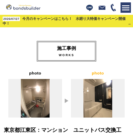
株式会社ボンズビルダー
今月のキャンペーンはこちら！ 水廻り大特価キャンペーン開催
>
施工事例
>
水回り
>
浴室
>
東京都江東区：マンション ユニ
2026/07/27
ットバス交換工事・和室リフォーム・壁紙張替工事
中！
施工事例
WORKS
photo
photo
東京都江東区：マンション ユニットバス交換工