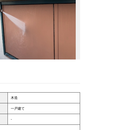
木造
一戸建て
-