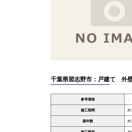
千葉県習志野市：戸建て 外壁
参考価格
-
施工期間
約
築年数
約
施工箇所
外