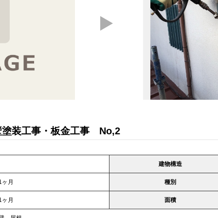
塗装工事・板金工事 No,2
建物構造
1ヶ月
種別
1ヶ月
面積
壁、屋根