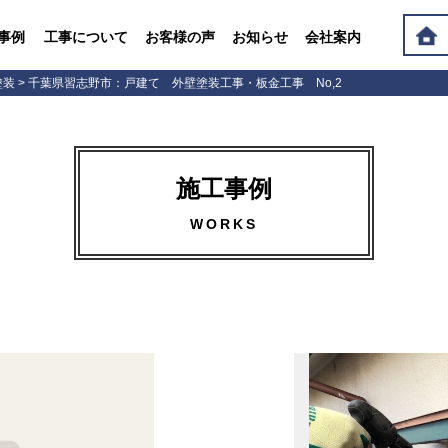
事例
工事について
お客様の声
お知らせ
会社案内
塗装
>
千葉県習志野市：戸建て 外壁塗装工事・板金工事 No,2
施工事例
WORKS